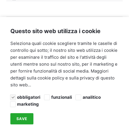
Questo sito web utilizza i cookie
Seleziona quali cookie scegliere tramite le caselle di
controllo qui sotto; il nostro sito web utilizza i cookie
Paesi
per esaminare il traffico del sito e l'attività degli
Partner: Diventa il nostro integratore o distributore
utenti mentre sono sul nostro sito, per il marketing e
Fornitori: Affari extra
Info Legali e condizioni d´uso
per fornire funzionalità di social media.
Maggiori
dettagli sulla cookie policy e sulla privacy di questo
sito web...
obbligatori
funzionali
analitico
marketing
Powered by Publii
SAVE